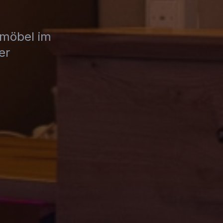
emöbel im
er